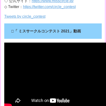
◇ 公式サイト：
https://www.misscircle.jp/
◇ Twitter：
https://twitter.com/circle_contest
Tweets by circle_contest
□「
ミスサークルコンテスト 2021」動画