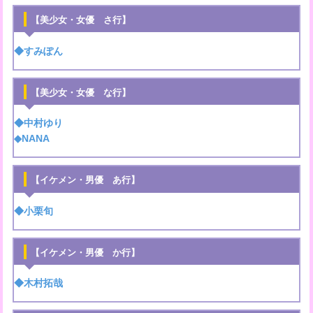
【美少女・女優 さ行】
◆すみぽん
【美少女・女優 な行】
◆中村ゆり
◆NANA
【イケメン・男優 あ行】
◆小栗旬
【イケメン・男優 か行】
◆木村拓哉