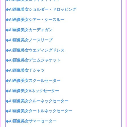
◆AI画像美女ショルダー・ドロッピング
◆AI画像美女シアー・シースルー
◆AI画像美女カーディガン
◆AI画像美女ノースリーブ
◆AI画像美女ウエディングドレス
◆AI画像美女デニムジャケット
◆AI画像美女Ｔシャツ
◆AI画像美女スクールセーター
◆AI画像美女Vネックセーター
◆AI画像美女クルーネックセーター
◆AI画像美女タートルネックセーター
◆AI画像美女サマーセーター