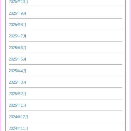
2025年10月
2025年9月
2025年8月
2025年7月
2025年6月
2025年5月
2025年4月
2025年3月
2025年2月
2025年1月
2024年12月
2024年11月