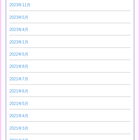
2023年11月
2023年5月
2023年4月
2023年1月
2022年5月
2021年8月
2021年7月
2021年6月
2021年5月
2021年4月
2021年3月