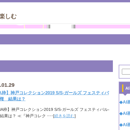
倍楽しむ
.01.29
A
A枠】神戸コレクション2019 S/S-ガールズ フェスティバ
演権 結果は？
◆A
NA枠】神戸コレクション2019 S/S-ガールズ フェスティバル-
◆A
結果は？ ≪『神戸コレク ･･･[
続きを読む
]
◆A