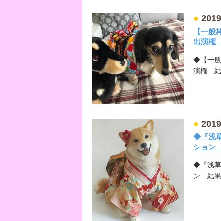
●
2019
【一般枠
出演権
◆【一般
演権 結
●
2019
◆『浅草
ション
◆『浅草
ン 結果