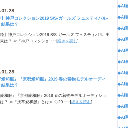
◆A
.01.28
◆A
】神戸コレクション2019 S/S-ガールズ フェスティバル-
 結果は？
◆A
枠】神戸コレクション2019 S/S-ガールズ フェスティバル- 出
◆A
果は？ ≪『神戸コレクショ ･･･[
続きを読む
]
◆A
◆A
.01.28
◆A
愛和服』『京都愛和服』2019 春の着物モデルオーディ
◆A
 結果は？
◆A
愛和服』『京都愛和服』2019 春の着物モデルオーディショ
は？ ≪『浅草愛和服』とは≫ ◇20 ･･･[
続きを読む
]
◆A
◆A