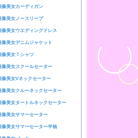
I画像美女カーディガン
I画像美女ノースリーブ
I画像美女ウエディングドレス
I画像美女デニムジャケット
I画像美女Ｔシャツ
I画像美女スクールセーター
I画像美女Vネックセーター
I画像美女クルーネックセーター
I画像美女タートルネックセーター
I画像美女サマーセーター
I画像美女サマーセーター半袖