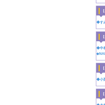
【
◆す
【
◆中
◆NA
【
◆小
【