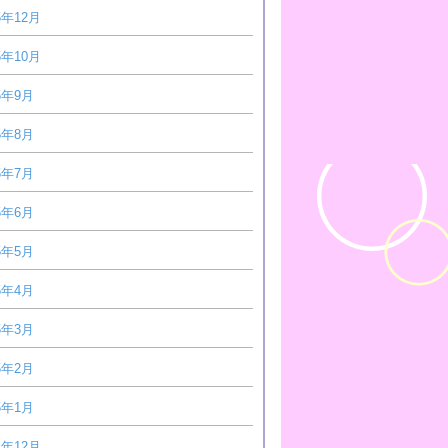
5年12月
5年10月
5年9月
5年8月
5年7月
5年6月
5年5月
5年4月
5年3月
5年2月
5年1月
4年12月