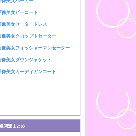
I画像美女パーカー
I画像美女ピーコート
I画像美女セータードレス
I画像美女クロップトセーター
I画像美女フィッシャーマンセーター
I画像美女ダウンジャケット
I画像美女カーディガンコート
道関連まとめ