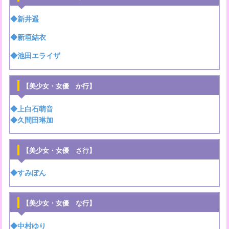
◆新井遥
◆新垣結衣
◆池田エライザ
【美少女・女優 か行】
◆上白石萌音
◆久間田琳加
【美少女・女優 さ行】
◆すみぽん
【美少女・女優 な行】
◆中村ゆり