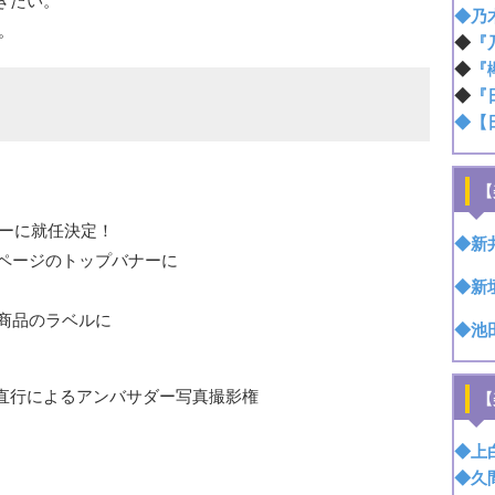
きたい。
◆乃
。
◆
『
◆
『
◆
『
◆【
【
ダーに就任決定！
◆新
ムページのトップバナーに
◆新
商品のラベルに
◆池
直行によるアンバサダー写真撮影権
【
◆上
◆久