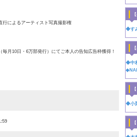
【
直行によるアーティスト写真撮影権
◆す
【
（毎月10日・6万部発行）にてご本人の告知広告枠獲得！
◆中
】
◆NA
【
◆小
:59
【