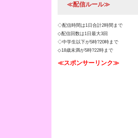
≪配信ルール≫
◇配信時間は1日合計2時間まで
◇配信回数は1日最大3回
◇中学生以下が5時?20時まで
◇18歳未満が5時?22時まで
≪スポンサーリンク≫