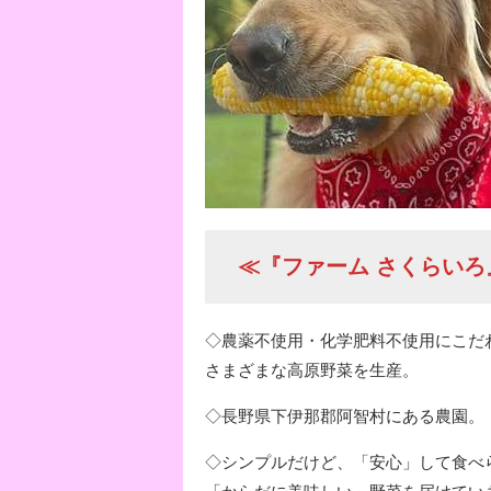
≪『ファーム さくらいろ
◇農薬不使用・化学肥料不使用にこだ
さまざまな高原野菜を生産。
◇長野県下伊那郡阿智村にある農園。
◇シンプルだけど、「安心」して食べ