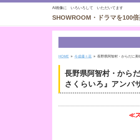
AI画像に いろいろして いただいてます
SHOWROOM・ドラマを100
HOME
»
今成優々花
» 長野県阿智村・からだに美
長野県阿智村・から
さくらいろ』アンバサ
≪