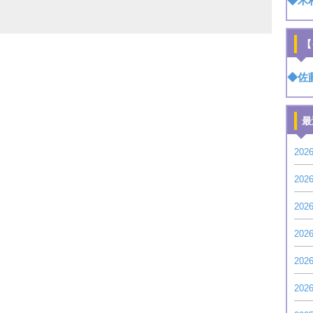
◆木
【
◆佐
最
20
20
20
20
20
20