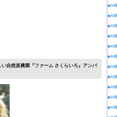
◆A
◆A
◆A
◆A
◆A
◆A
しい自然派農園『ファーム さくらいろ』アンバ
◆A
◆A
◆A
◆A
◆A