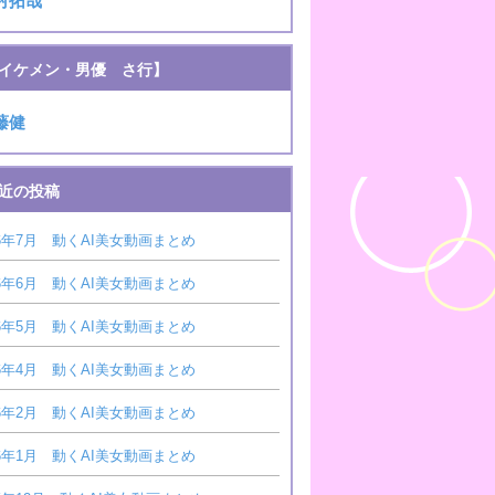
村拓哉
イケメン・男優 さ行】
藤健
近の投稿
26年7月 動くAI美女動画まとめ
26年6月 動くAI美女動画まとめ
26年5月 動くAI美女動画まとめ
26年4月 動くAI美女動画まとめ
26年2月 動くAI美女動画まとめ
26年1月 動くAI美女動画まとめ