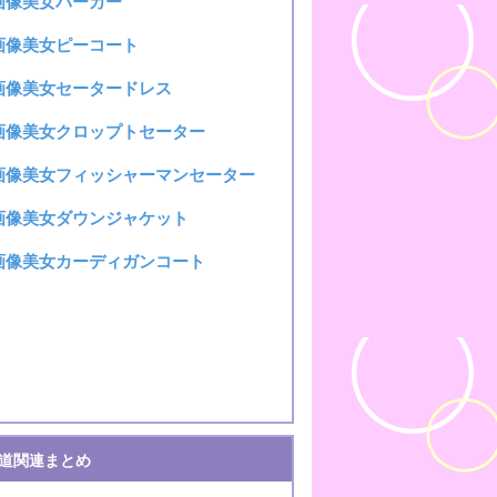
I画像美女パーカー
I画像美女ピーコート
I画像美女セータードレス
I画像美女クロップトセーター
I画像美女フィッシャーマンセーター
I画像美女ダウンジャケット
I画像美女カーディガンコート
道関連まとめ