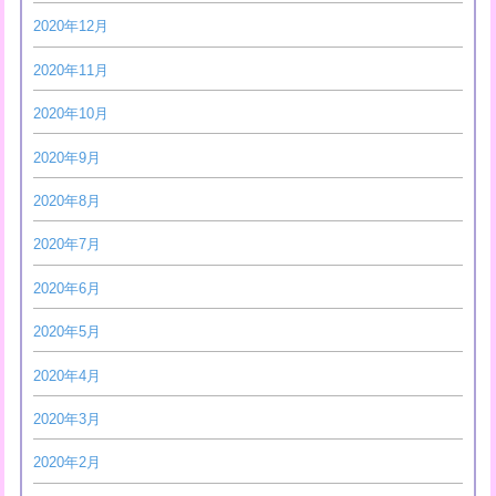
2020年12月
2020年11月
2020年10月
2020年9月
2020年8月
2020年7月
2020年6月
2020年5月
2020年4月
2020年3月
2020年2月