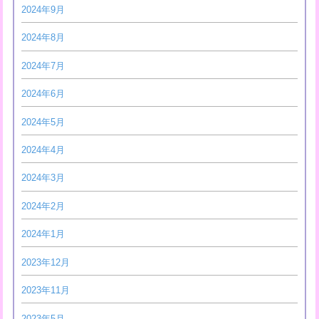
2024年9月
2024年8月
2024年7月
2024年6月
2024年5月
2024年4月
2024年3月
2024年2月
2024年1月
2023年12月
2023年11月
2023年5月