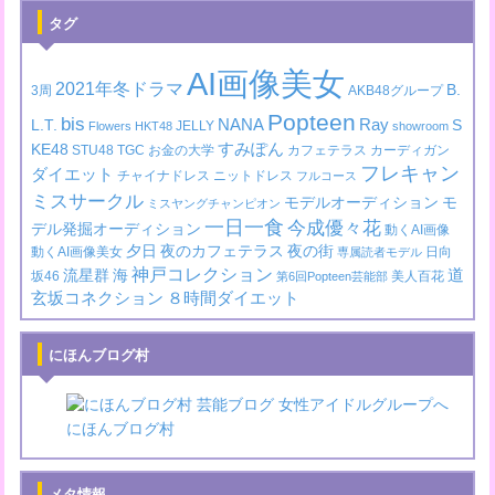
タグ
AI画像美女
2021年冬ドラマ
B.
3周
AKB48グループ
Popteen
bis
NANA
Ray
L.T.
S
JELLY
Flowers
HKT48
showroom
すみぽん
KE48
STU48
TGC
お金の大学
カフェテラス
カーディガン
フレキャン
ダイエット
チャイナドレス
ニットドレス
フルコース
ミスサークル
モデルオーディション
モ
ミスヤングチャンピオン
一日一食
今成優々花
デル発掘オーディション
動くAI画像
夕日
夜のカフェテラス
夜の街
動くAI画像美女
日向
専属読者モデル
神戸コレクション
道
流星群
海
坂46
美人百花
第6回Popteen芸能部
玄坂コネクション
８時間ダイエット
にほんブログ村
にほんブログ村
メタ情報