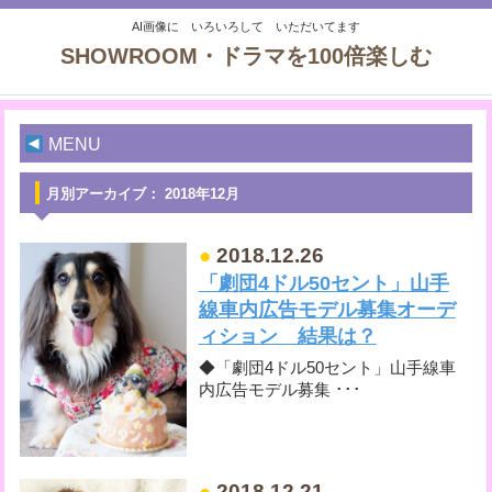
AI画像に いろいろして いただいてます
SHOWROOM・ドラマを100倍楽しむ
MENU
月別アーカイブ： 2018年12月
●
2018.12.26
「劇団4ドル50セント」山手
線車内広告モデル募集オーデ
ィション 結果は？
◆「劇団4ドル50セント」山手線車
内広告モデル募集 ･･･
●
2018.12.21