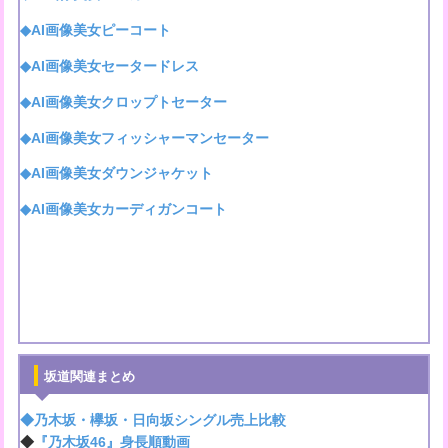
◆AI画像美女ピーコート
◆AI画像美女セータードレス
◆AI画像美女クロップトセーター
◆AI画像美女フィッシャーマンセーター
◆AI画像美女ダウンジャケット
◆AI画像美女カーディガンコート
坂道関連まとめ
◆乃木坂・欅坂・日向坂シングル売上比較
◆
『乃木坂46』身長順動画