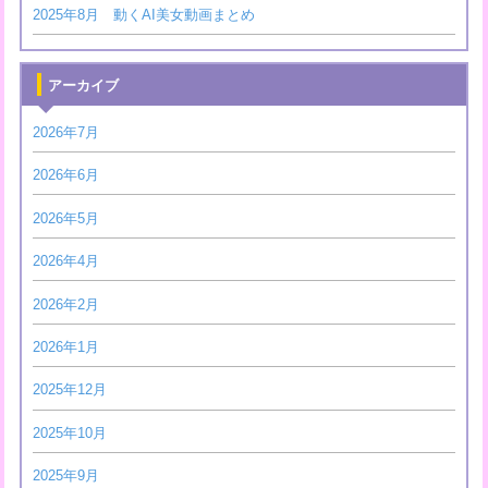
2025年8月 動くAI美女動画まとめ
アーカイブ
2026年7月
2026年6月
2026年5月
2026年4月
2026年2月
2026年1月
2025年12月
2025年10月
2025年9月