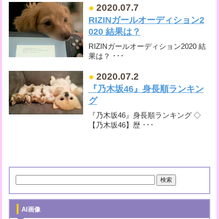
●
2020.07.7
RIZINガールオーディション2
020 結果は？
RIZINガールオーディション2020 結
果は？ ･･･
●
2020.07.2
『乃木坂46』身長順ランキン
グ
『乃木坂46』身長順ランキング ◇
【乃木坂46】歴 ･･･
AI画像