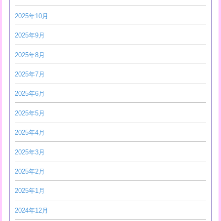
2025年10月
2025年9月
2025年8月
2025年7月
2025年6月
2025年5月
2025年4月
2025年3月
2025年2月
2025年1月
2024年12月