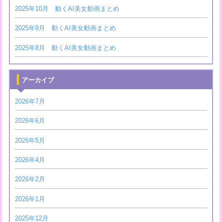
2025年10月 動くAI美女動画まとめ
2025年9月 動くAI美女動画まとめ
2025年8月 動くAI美女動画まとめ
アーカイブ
2026年7月
2026年6月
2026年5月
2026年4月
2026年2月
2026年1月
2025年12月