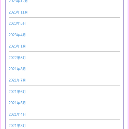
2023年12月
2023年11月
2023年5月
2023年4月
2023年1月
2022年5月
2021年8月
2021年7月
2021年6月
2021年5月
2021年4月
2021年3月