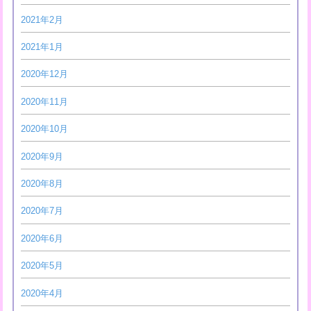
2021年2月
2021年1月
2020年12月
2020年11月
2020年10月
2020年9月
2020年8月
2020年7月
2020年6月
2020年5月
2020年4月