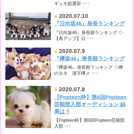
ギュモ総選挙 ･･･
●
2020.07.10
『日向坂46』身長ランキング
『日向坂46』身長順ランキング ◇
【再アップ】日 ･･･
●
2020.07.9
『欅坂46』身長順ランキング
『欅坂46』身長順ランキング ◇欅
のタネ 漢字欅メ ･･･
●
2020.07.8
【Popteen枠】第6回Popteen
芸能部入部オーディション 結
果は？
【Popteen枠】第6回Popteen芸能部
入部 ･･･