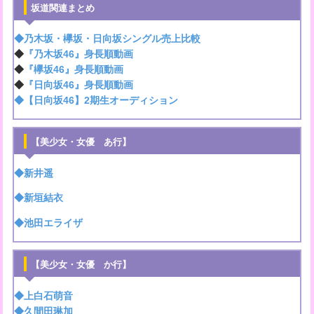
坂道関連まとめ
◆乃木坂・欅坂・日向坂シングル売上比較
◆
『乃木坂46』身長順動画
◆
『欅坂46』身長順動画
◆
『日向坂46』身長順動画
◆【日向坂46】2期生オーディション
【美少女・女優 あ行】
◆新井遥
◆新垣結衣
◆池田エライザ
【美少女・女優 か行】
◆上白石萌音
◆久間田琳加