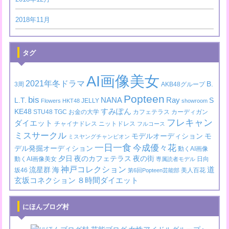
2018年11月
タグ
AI画像美女
2021年冬ドラマ
B.
3周
AKB48グループ
Popteen
bis
NANA
Ray
L.T.
S
JELLY
Flowers
HKT48
showroom
すみぽん
KE48
STU48
TGC
お金の大学
カフェテラス
カーディガン
フレキャン
ダイエット
チャイナドレス
ニットドレス
フルコース
ミスサークル
モデルオーディション
モ
ミスヤングチャンピオン
一日一食
今成優々花
デル発掘オーディション
動くAI画像
夕日
夜のカフェテラス
夜の街
動くAI画像美女
日向
専属読者モデル
神戸コレクション
道
流星群
海
坂46
美人百花
第6回Popteen芸能部
玄坂コネクション
８時間ダイエット
にほんブログ村