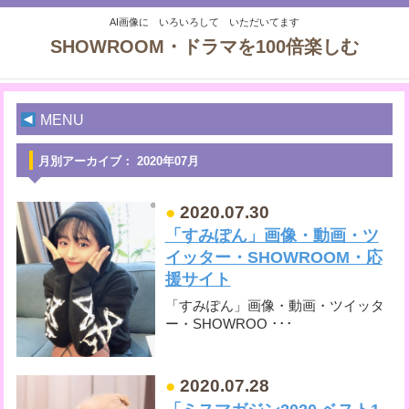
AI画像に いろいろして いただいてます
SHOWROOM・ドラマを100倍楽しむ
MENU
月別アーカイブ： 2020年07月
●
2020.07.30
「すみぽん」画像・動画・ツ
イッター・SHOWROOM・応
援サイト
「すみぽん」画像・動画・ツイッタ
ー・SHOWROO ･･･
●
2020.07.28