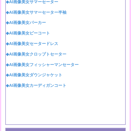
◆AI画像美女サマーセーター
◆AI画像美女サマーセーター半袖
◆AI画像美女パーカー
◆AI画像美女ピーコート
◆AI画像美女セータードレス
◆AI画像美女クロップトセーター
◆AI画像美女フィッシャーマンセーター
◆AI画像美女ダウンジャケット
◆AI画像美女カーディガンコート