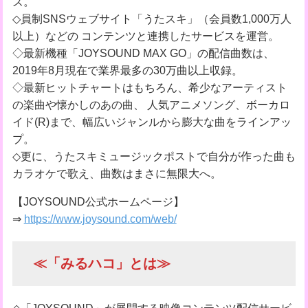
ズ。
◇員制SNSウェブサイト「うたスキ」（会員数1,000万人
以上）などの コンテンツと連携したサービスを運営。
◇最新機種「JOYSOUND MAX GO」の配信曲数は、
2019年8月現在で業界最多の30万曲以上収録。
◇最新ヒットチャートはもちろん、希少なアーティスト
の楽曲や懐かしのあの曲、 人気アニメソング、ボーカロ
イド(R)まで、幅広いジャンルから膨大な曲をラインアッ
プ。
◇更に、うたスキミュージックポストで自分が作った曲も
カラオケで歌え、曲数はまさに無限大へ。
【JOYSOUND公式ホームページ】
⇒
https://www.joysound.com/web/
≪「みるハコ」とは≫
◇「JOYSOUND」が展開する映像コンテンツ配信サービ