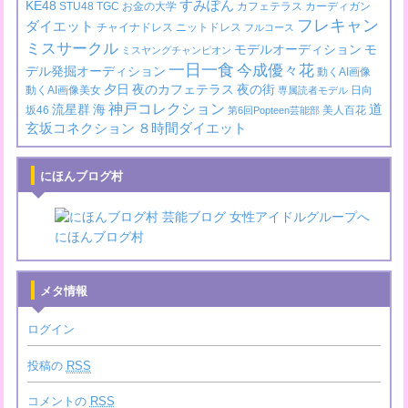
すみぽん
KE48
STU48
TGC
お金の大学
カフェテラス
カーディガン
フレキャン
ダイエット
チャイナドレス
ニットドレス
フルコース
ミスサークル
モデルオーディション
モ
ミスヤングチャンピオン
一日一食
今成優々花
デル発掘オーディション
動くAI画像
夕日
夜のカフェテラス
夜の街
動くAI画像美女
日向
専属読者モデル
神戸コレクション
道
流星群
海
坂46
美人百花
第6回Popteen芸能部
玄坂コネクション
８時間ダイエット
にほんブログ村
にほんブログ村
メタ情報
ログイン
投稿の
RSS
コメントの
RSS