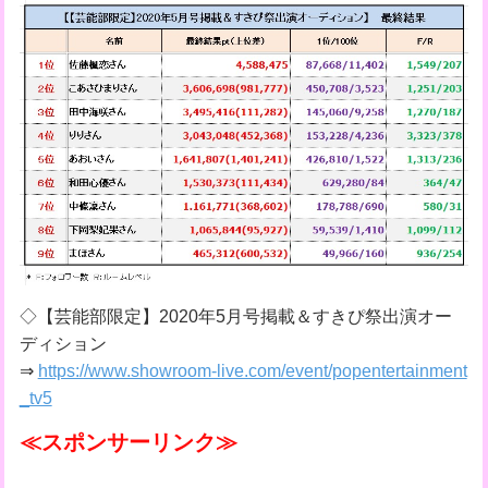
◇【芸能部限定】2020年5月号掲載＆すきぴ祭出演オー
ディション
⇒
https://www.showroom-live.com/event/popentertainment
_tv5
≪スポンサーリンク≫