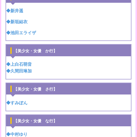
◆新井遥
◆新垣結衣
◆池田エライザ
【美少女・女優 か行】
◆上白石萌音
◆久間田琳加
【美少女・女優 さ行】
◆すみぽん
【美少女・女優 な行】
◆中村ゆり