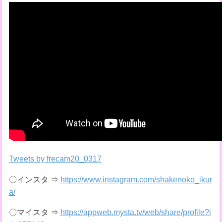
Tweets by frecam20_0317
〇インスタ ⇒
https://www.instagram.com/shakenoko_ikur
a/
〇マイスタ ⇒
https://appweb.mysta.tv/web/share/profile?i