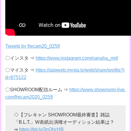
Tweets by frecam20_0259
〇インスタ ⇒
https://www.instagram.com/nanaha_mrt/
〇マイスタ ⇒
https://appweb.mysta.tv/web/share/profile?i
d=875122
〇SHOWROOM配信ルーム ⇒
https://www.showroom-live.
com/frecam2020_0259
◇【フレキャン SHOWROOM最終審査】雑誌
「B.L.T.」W表紙出演権オーディション結果は？
⇒
https://bit.ly/3nQhcHB