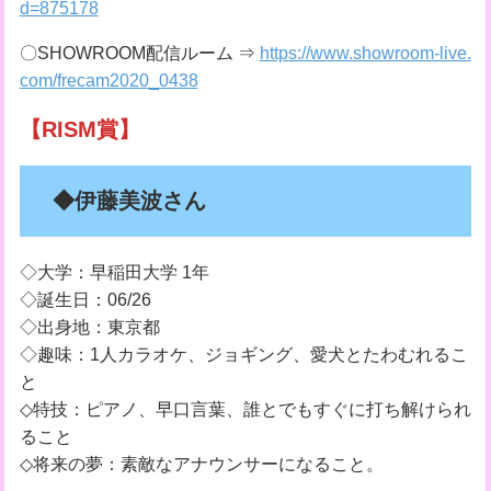
d=875178
〇SHOWROOM配信ルーム ⇒
https://www.showroom-live.
com/frecam2020_0438
【RISM賞】
◆伊藤美波さん
◇大学：早稲田大学 1年
◇誕生日：06/26
◇出身地：東京都
◇趣味：1人カラオケ、ジョギング、愛犬とたわむれるこ
と
◇特技：ピアノ、早口言葉、誰とでもすぐに打ち解けられ
ること
◇将来の夢：素敵なアナウンサーになること。