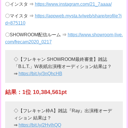
〇インスタ ⇒
https://www.instagram.com/21_7aaaa/
〇マイスタ ⇒
https://appweb.mysta.tv/web/share/profile?i
d=875110
〇SHOWROOM配信ルーム ⇒
https://www.showroom-live.
com/frecam2020_0217
◇【フレキャン SHOWROOM最終審査】雑誌
「B.L.T.」W表紙出演権オーディション結果は？
⇒
https://bit.ly/3nQhcHB
結果：1位 10,384,561pt
◇【フレキャン枠A】雑誌『Ray』出演権オーデ
ィション 結果は？
⇒
https://bit.ly/2HylhQQ