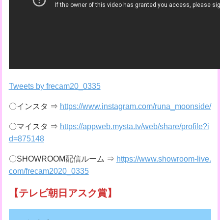
Tweets by frecam20_0335
〇インスタ ⇒
https://www.instagram.com/runa_moonside/
〇マイスタ ⇒
https://appweb.mysta.tv/web/share/profile?i
d=875148
〇SHOWROOM配信ルーム ⇒
https://www.showroom-live.
com/frecam2020_0335
【テレビ朝日アスク賞】