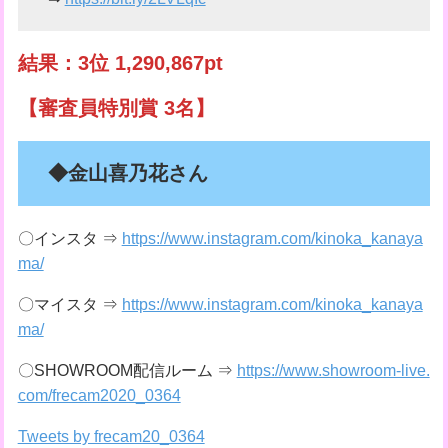
結果：3位 1,290,867pt
【審査員特別賞 3名】
◆金山喜乃花さん
〇インスタ ⇒
https://www.instagram.com/kinoka_kanaya
ma/
〇マイスタ ⇒
https://www.instagram.com/kinoka_kanaya
ma/
〇SHOWROOM配信ルーム ⇒
https://www.showroom-live.
com/frecam2020_0364
Tweets by frecam20_0364