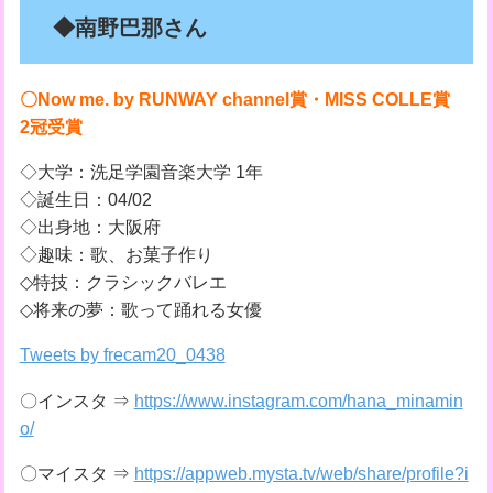
◆南野巴那さん
〇Now me. by RUNWAY channel賞・MISS COLLE賞
2冠受賞
◇大学：洗足学園音楽大学 1年
◇誕生日：04/02
◇出身地：大阪府
◇趣味：歌、お菓子作り
◇特技：クラシックバレエ
◇将来の夢：歌って踊れる女優
Tweets by frecam20_0438
〇インスタ ⇒
https://www.instagram.com/hana_minamin
o/
〇マイスタ ⇒
https://appweb.mysta.tv/web/share/profile?i