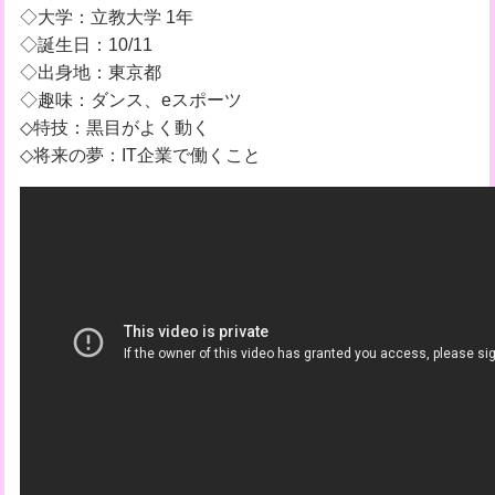
◇大学：立教大学 1年
◇誕生日：10/11
◇出身地：東京都
◇趣味：ダンス、eスポーツ
◇特技：黒目がよく動く
◇将来の夢：IT企業で働くこと