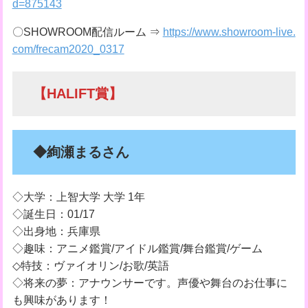
d=875143
〇SHOWROOM配信ルーム ⇒
https://www.showroom-live.
com/frecam2020_0317
【HALIFT賞】
◆絢瀬まるさん
◇大学：上智大学 大学 1年
◇誕生日：01/17
◇出身地：兵庫県
◇趣味：アニメ鑑賞/アイドル鑑賞/舞台鑑賞/ゲーム
◇特技：ヴァイオリン/お歌/英語
◇将来の夢：アナウンサーです。声優や舞台のお仕事に
も興味があります！