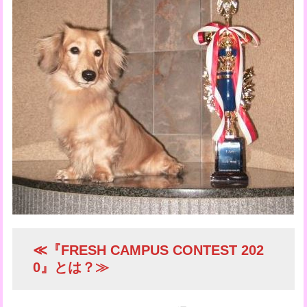
≪『FRESH CAMPUS CONTEST 202
0』とは？≫