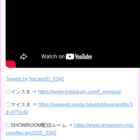
Tweets by frecam20_0342
〇インスタ ⇒
https://www.instagram.com/l_ovepear/
〇マイスタ ⇒
https://appweb.mysta.tv/web/share/profile?i
d=875149
〇SHOWROOM配信ルーム ⇒
https://www.showroom-live.
com/frecam2020_0342