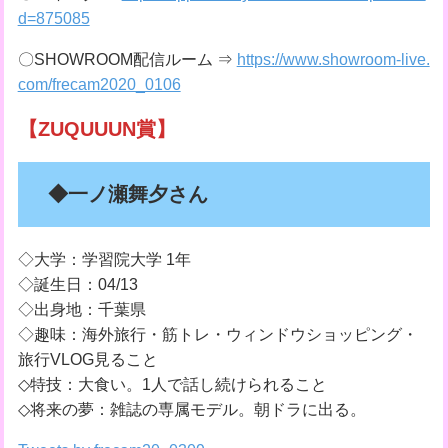
d=875085
〇SHOWROOM配信ルーム ⇒
https://www.showroom-live.
com/frecam2020_0106
【ZUQUUUN賞】
◆一ノ瀬舞夕さん
◇大学：学習院大学 1年
◇誕生日：04/13
◇出身地：千葉県
◇趣味：海外旅行・筋トレ・ウィンドウショッピング・
旅行VLOG見ること
◇特技：大食い。1人で話し続けられること
◇将来の夢：雑誌の専属モデル。朝ドラに出る。