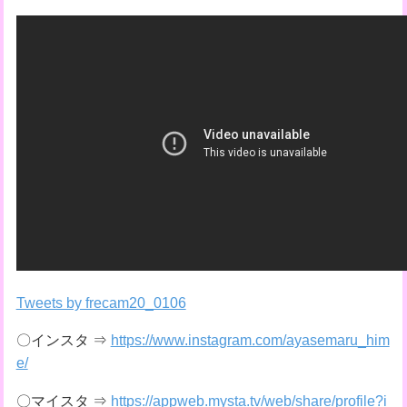
Tweets by frecam20_0106
〇インスタ ⇒
https://www.instagram.com/ayasemaru_him
e/
〇マイスタ ⇒
https://appweb.mysta.tv/web/share/profile?i