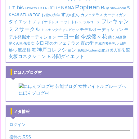
Popteen
bis
NANA
Ray
L.T.
S
JELLY
Flowers
HKT48
showroom
すみぽん
KE48
STU48
TGC
お金の大学
カフェテラス
カーディガン
フレキャン
ダイエット
チャイナドレス
ニットドレス
フルコース
ミスサークル
モデルオーディション
モ
ミスヤングチャンピオン
一日一食
今成優々花
デル発掘オーディション
動くAI画像
夕日
夜のカフェテラス
夜の街
動くAI画像美女
日向
専属読者モデル
神戸コレクション
道
流星群
海
坂46
美人百花
第6回Popteen芸能部
玄坂コネクション
８時間ダイエット
にほんブログ村
にほんブログ村
メタ情報
ログイン
投稿の
RSS