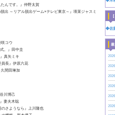
◆木
夢を見たんです。』仲野太賀
迷宮からの脱出 ～リアル脱出ゲーム×テレビ東京～』瑛茉ジャスミ
【
◆佐
』柴咲コウ
最
方程式。』田中圭
20
子丼』真矢ミキ
ぶり委員長』伊原六花
20
！』久間田琳加
20
20
長谷川博己
20
ナス』妻夫木聡
20
『一億円のさようなら』上川隆也