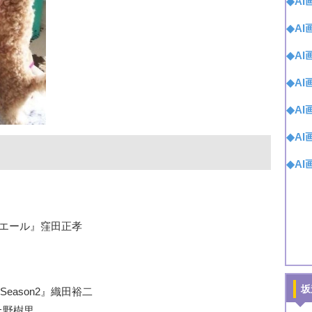
◆A
◆A
◆A
◆A
◆A
◆A
◆A
小説『エール』窪田正孝
坂
- Season2』織田裕二
』上野樹里