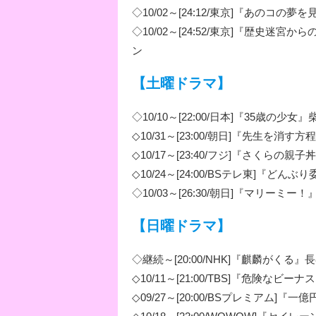
◇10/02～[24:12/東京]『あのコの
◇10/02～[24:52/東京]『歴史
ン
【土曜ドラマ】
◇10/10～[22:00/日本]『35歳の少女
◇10/31～[23:00/朝日]『先生を消す
◇10/17～[23:40/フジ]『さくらの親
◇10/24～[24:00/BSテレ東]『どん
◇10/03～[26:30/朝日]『マリーミー
【日曜ドラマ】
◇継続～[20:00/NHK]『麒麟がくる』
◇10/11～[21:00/TBS]『危険なビー
◇09/27～[20:00/BSプレミアム]