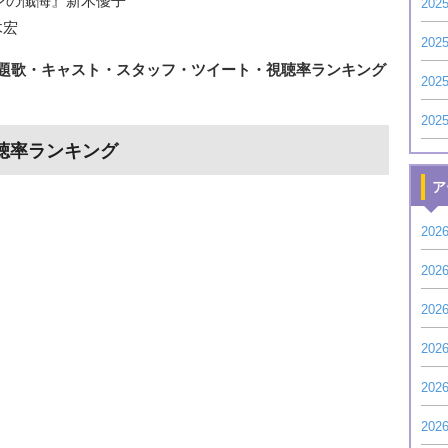
イレーンの懺悔』新木優子
20
木宏
20
主題歌・キャスト・スタッフ・ツイート・視聴率ランキング
20
20
視聴率ランキング
ア
202
202
202
202
202
202