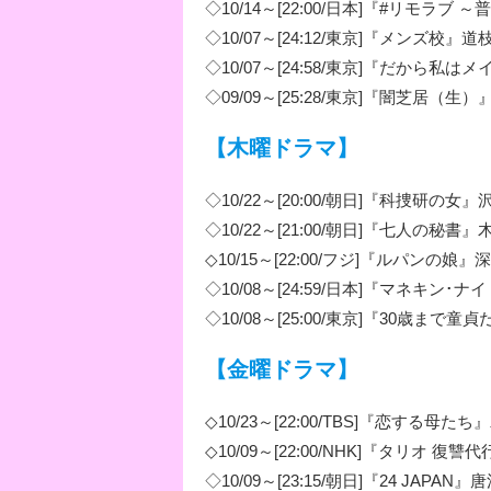
◇10/14～[22:00/日本]『#リモラ
◇10/07～[24:12/東京]『メンズ校』
◇10/07～[24:58/東京]『だから私
◇09/09～[25:28/東京]『闇芝居（生
【木曜ドラマ】
◇10/22～[20:00/朝日]『科捜研の女
◇10/22～[21:00/朝日]『七人の秘書
◇10/15～[22:00/フジ]『ルパンの娘
◇10/08～[24:59/日本]『マネキン
◇10/08～[25:00/東京]『30歳
【金曜ドラマ】
◇10/23～[22:00/TBS]『恋する母た
◇10/09～[22:00/NHK]『タリオ 
◇10/09～[23:15/朝日]『24 JAPAN