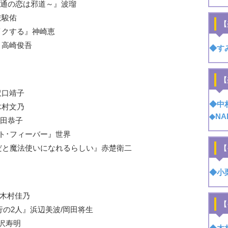
ブ ～普通の恋は邪道～』波瑠
道枝駿佑
【
はメイクする』神崎恵
）』高崎俊吾
◆す
【
』沢口靖子
◆中
』木村文乃
◆NA
』深田恭子
･ナイト･フィーバー』世界
まで童貞だと魔法使いになれるらしい』赤楚衛二
【
◆小
ち』木村佳乃
【
復讐代行の2人』浜辺美波/岡田将生
』唐沢寿明