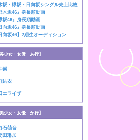
木坂・欅坂・日向坂シングル売上比較
乃木坂46』身長順動画
欅坂46』身長順動画
日向坂46』身長順動画
日向坂46】2期生オーディション
美少女・女優 あ行】
井遥
垣結衣
田エライザ
美少女・女優 か行】
白石萌音
間田琳加