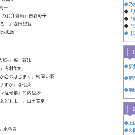
◆乃
井貴一
◆
『
ルとアオのお弁当箱』吉谷彩子
◆
『
生まれる…』森田望智
◆
『
』菊池風磨
◆【
【
殊潜入班-』福士蒼汰
◆新
恋人』有村架純
の切れ目が恋のはじまり』松岡茉優
◆新
たためますか』森七菜
◆池
ティーン症候群』竹内愛紗
季節の乙女どもよ。』山田杏奈
【
◆上
19』水谷豊
◆久