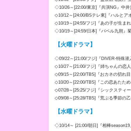
◇10/26～[22:00/東京]『共演NG』中
◇10/12～[24:00/BSテレ東]『ハ
◇10/19～[24:55/フジ]『あの子が
◇10/19～[24:59/日本]『バベル九朔
【火曜ドラマ】
◇09/22～[21:00/フジ]『DIVER-特
◇10/27～[21:00/フジ]『姉ちゃんの
◇09/15～[22:00/TBS]『おカネ
◇10/20～[22:00/TBS]『この恋あ
◇07/28～[25:25/フジ]『シックス
◇09/08～[25:28/TBS]『荒ぶる
【水曜ドラマ】
◇10/14～ [21:00/朝日]『相棒season