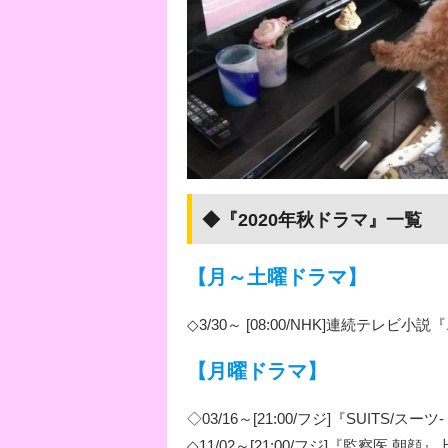
◆『2020年秋ドラマ』一覧
【月～土曜ドラマ】
◇3/30～ [08:00/NHK]連続テレビ
【月曜ドラマ】
◇03/16～[21:00/フジ]『SUITS/スーツ
◇11/02～[21:00/フジ]『監察医 朝顔