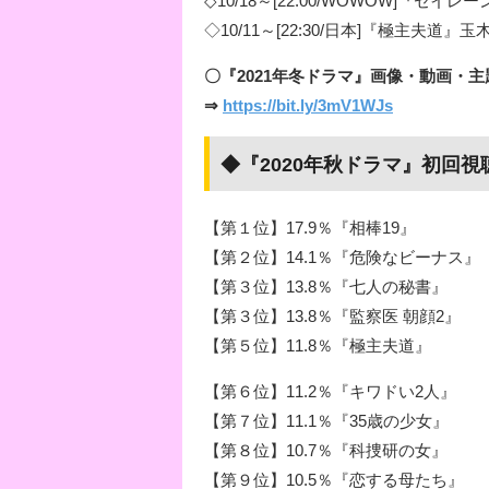
◇10/18～[22:00/WOWOW]『セ
◇10/11～[22:30/日本]『極主夫道』玉
〇『2021年冬ドラマ』画像・動画・
⇒
https://bit.ly/3mV1WJs
◆『2020年秋ドラマ』初回
【第１位】17.9％『相棒19』
【第２位】14.1％『危険なビーナス』
【第３位】13.8％『七人の秘書』
【第３位】13.8％『監察医 朝顔2』
【第５位】11.8％『極主夫道』
【第６位】11.2％『キワドい2人』
【第７位】11.1％『35歳の少女』
【第８位】10.7％『科捜研の女』
【第９位】10.5％『恋する母たち』