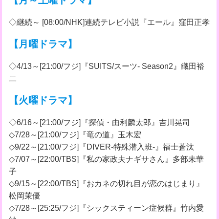
【月～土曜ドラマ】
◇継続～ [08:00/NHK]連続テレビ小説『エール』窪田正孝
【月曜ドラマ】
◇4/13～[21:00/フジ]『SUITS/スーツ- Season2』織田裕
二
【火曜ドラマ】
◇6/16～[21:00/フジ]『探偵・由利麟太郎』吉川晃司
◇7/28～[21:00/フジ]『竜の道』玉木宏
◇9/22～[21:00/フジ]『DIVER-特殊潜入班-』福士蒼汰
◇7/07～[22:00/TBS]『私の家政夫ナギサさん』多部未華
子
◇9/15～[22:00/TBS]『おカネの切れ目が恋のはじまり』
松岡茉優
◇7/28～[25:25/フジ]『シックスティーン症候群』竹内愛