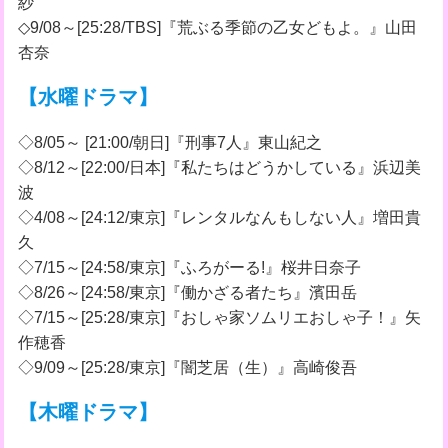
紗
◇9/08～[25:28/TBS]『荒ぶる季節の乙女どもよ。』山田
杏奈
【水曜ドラマ】
◇8/05～ [21:00/朝日]『刑事7人』東山紀之
◇8/12～[22:00/日本]『私たちはどうかしている』浜辺美
波
◇4/08～[24:12/東京]『レンタルなんもしない人』増田貴
久
◇7/15～[24:58/東京]『ふろがーる!』桜井日奈子
◇8/26～[24:58/東京]『働かざる者たち』濱田岳
◇7/15～[25:28/東京]『おしゃ家ソムリエおしゃ子！』矢
作穂香
◇9/09～[25:28/東京]『闇芝居（生）』高崎俊吾
【木曜ドラマ】