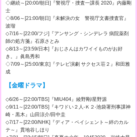
◇継続～[20:00/朝日]『警視庁・捜査一課長 2020』内藤剛
士
◇8/06～[21:00/朝日]『未解決の女 警視庁文書捜査官』
波瑠
◇7/16～[22:00/フジ]『アンサング・シンデレラ 病院薬剤
師の処方箋』石原さとみ
◇8/13～[23:59/日本]『おじさんはカワイイものがお好
き。』眞島秀和
◇7/09～[25:00/東京]『テレビ演劇 サクセス荘２』和田雅
成
【金曜ドラマ】
◇6/26～[22:00/TBS]『MIU404』綾野剛/星野源
◇9/11～[22:00/TBS]『キワドい２人-Ｋ２-池袋署刑事課神
崎・黒木』山田涼介/田中圭
◇7/17～[22:00/NHK]『ディア・ペイシェント～絆のカル
テ～』貫地谷しほり