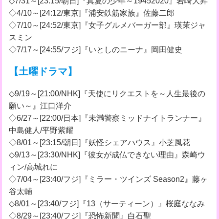
◇7/31～[23:15/朝日]『真夏の少年～19452020』岩崎大昇
◇4/10～[24:12/東京]『浦安鉄筋家族』佐藤二郎
◇7/10～[24:52/東京]『女子グルメバーガー部』瑛茉ジャ
スミン
◇7/17～[24:55/フジ]『いとしのニーナ』岡田健史
【土曜ドラマ】
◇9/19～[21:00/NHK]『天使にリクエストを～人生最後の
願い～』江口洋介
◇6/27～[22:00/日本]『未満警察ミッドナイトランナー』
中島健人/平野紫耀
◇8/01～[23:15/朝日]『妖怪シェアハウス』小芝風花
◇9/13～[23:30/NHK]『彼女が成仏できない理由』森崎ウ
ィン/高城れに
◇7/04～[23:40/フジ]『ミラー・ツインズ Season2』藤ヶ
谷太輔
◇8/01～[23:40/フジ]『13（サーティーン）』桜庭ななみ
◇8/29～[23:40/フジ]『恐怖新聞』白石聖