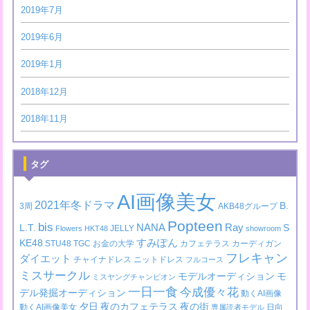
2019年7月
2019年6月
2019年1月
2018年12月
2018年11月
タグ
AI画像美女
2021年冬ドラマ
B.
3周
AKB48グループ
Popteen
bis
NANA
Ray
L.T.
S
JELLY
Flowers
HKT48
showroom
すみぽん
KE48
STU48
TGC
お金の大学
カフェテラス
カーディガン
フレキャン
ダイエット
チャイナドレス
ニットドレス
フルコース
ミスサークル
モデルオーディション
モ
ミスヤングチャンピオン
一日一食
今成優々花
デル発掘オーディション
動くAI画像
夕日
夜のカフェテラス
夜の街
動くAI画像美女
日向
専属読者モデル