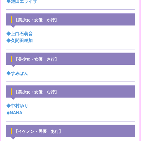
◆池田エライザ
【美少女・女優 か行】
◆上白石萌音
◆久間田琳加
【美少女・女優 さ行】
◆すみぽん
【美少女・女優 な行】
◆中村ゆり
◆NANA
【イケメン・男優 あ行】