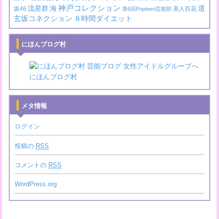
神戸コレクション
道
流星群
海
坂46
美人百花
第6回Popteen芸能部
玄坂コネクション
８時間ダイエット
にほんブログ村
にほんブログ村
メタ情報
ログイン
投稿の
RSS
コメントの
RSS
WordPress.org