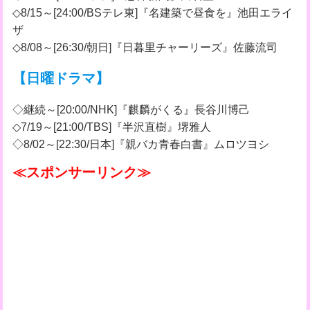
◇8/15～[24:00/BSテレ東]『名建築で昼食を』池田エライ
ザ
◇8/08～[26:30/朝日]『日暮里チャーリーズ』佐藤流司
【日曜ドラマ】
◇継続～[20:00/NHK]『麒麟がくる』長谷川博己
◇7/19～[21:00/TBS]『半沢直樹』堺雅人
◇8/02～[22:30/日本]『親バカ青春白書』ムロツヨシ
≪スポンサーリンク≫